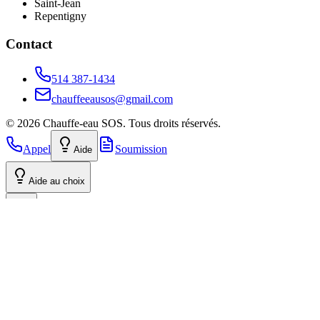
Saint-Jean
Repentigny
Contact
514 387-1434
chauffeeausos@gmail.com
©
2026
Chauffe-eau SOS.
Tous droits réservés.
Appel
Soumission
Aide
Aide au choix
Rabais Volume : 3 Chauffe-eau et +
Dites-le à vos proches et à vos voisins ! Regroupez vos commandes
pour bénéficier de notre tarif préférentiel. Le rabais s'applique dès 3
unités, même si les installations se font à des adresses différentes.